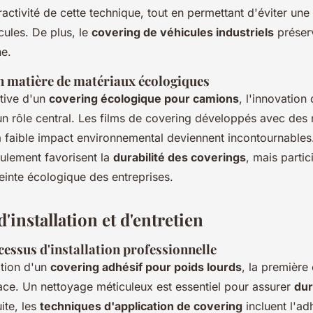
ractivité de cette technique, tout en permettant d'éviter une
cules. De plus, le
covering de véhicules industriels
préser
ne.
n matière de matériaux écologiques
tive d'un
covering écologique pour camions
, l'innovation
un rôle central. Les films de covering développés avec des
à faible impact environnemental deviennent incontournables
eulement favorisent la
durabilité des coverings
, mais parti
einte écologique des entreprises.
'installation et d'entretien
essus d'installation professionnelle
lation d'un
covering adhésif pour poids lourds
, la première
face. Un nettoyage méticuleux est essentiel pour assurer
dur
ite, les
techniques d'application de covering
incluent l'ad