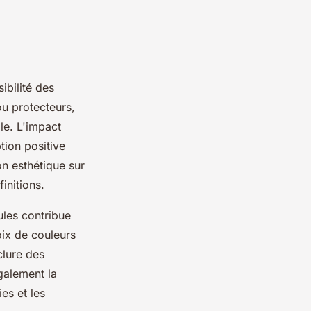
ibilité des
ou protecteurs,
le. L'impact
ption positive
on esthétique sur
initions.
ules contribue
oix de couleurs
clure des
galement la
es et les