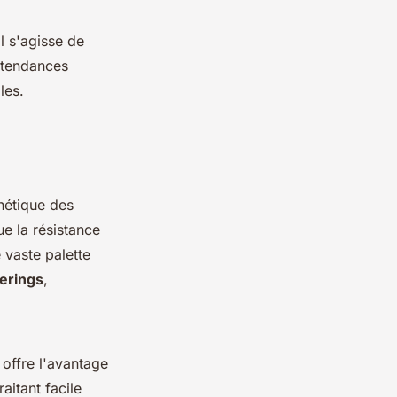
l s'agisse de
s tendances
les.
thétique des
ue la résistance
 vaste palette
verings
,
 offre l'avantage
raitant facile