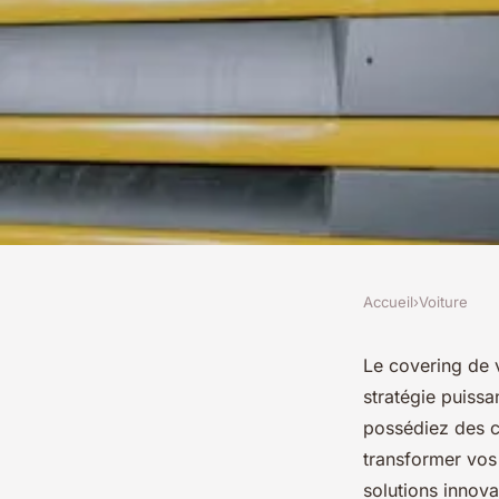
Accueil
›
Voiture
VOITURE
Covering de véhicule
Le covering de v
stratégie puissa
boostez votre image 
possédiez des c
transformer vos
solutions innova