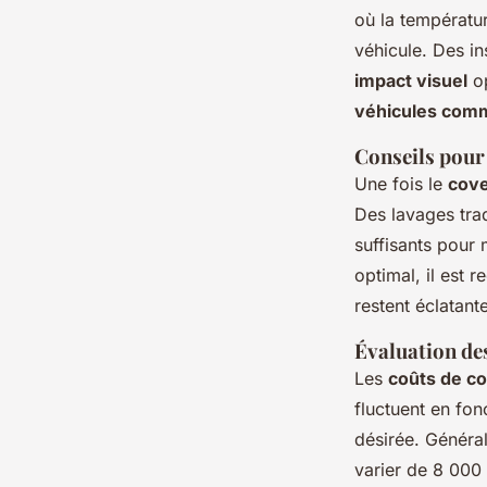
où la températu
véhicule. Des ins
impact visuel
op
véhicules com
Conseils pour 
Une fois le
cove
Des lavages tra
suffisants pour 
optimal, il est 
restent éclatant
Évaluation des
Les
coûts de co
fluctuent en fon
désirée. Généra
varier de 8 000