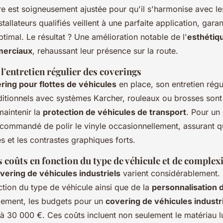
re est soigneusement ajustée pour qu'il s'harmonise avec l
tallateurs qualifiés veillent à une parfaite application, gara
timal. Le résultat ? Une amélioration notable de l'
esthétiq
merciaux
, rehaussant leur présence sur la route.
l'entretien régulier des coverings
ring pour flottes de véhicules
en place, son entretien régul
ditionnels avec systèmes Karcher, rouleaux ou brosses sont
maintenir la
protection de véhicules de transport
. Pour un 
recommandé de polir le vinyle occasionnellement, assurant q
es et les contrastes graphiques forts.
 coûts en fonction du type de véhicule et de complex
vering de véhicules industriels
varient considérablement. 
ction du type de véhicule ainsi que de la
personnalisation 
lement, les budgets pour un
covering de véhicules industr
 à 30 000 €. Ces coûts incluent non seulement le matériau 