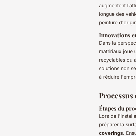
augmentent l’att
longue des véhi
peinture d'origi
Innovations e
Dans la perspec
matériaux joue 
recyclables ou 
solutions non s
à réduire l'empr
Processus d
Étapes du proc
Lors de l'instal
préparer la sur
coverings
. Ensu