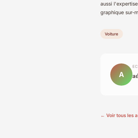
aussi l'expertis
graphique sur-m
Voiture
EC
A
a
← Voir tous les a