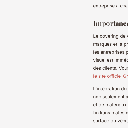
admin
•
19 mai 2025
•
3 min de lecture
entreprise à ch
Importance
Le covering de v
marques et la pr
les entreprises 
visuel est imméd
des clients. Vou
le site officiel 
L'intégration du
non seulement à
et de matériaux
finitions mates
surface du véhic