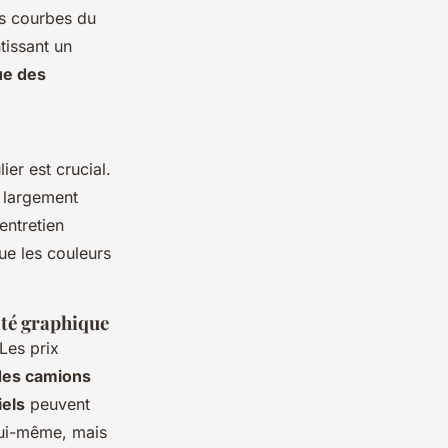
es courbes du
ntissant un
ue des
ier est crucial.
 largement
entretien
ue les couleurs
ité graphique
Les prix
des camions
iels
peuvent
lui-même, mais