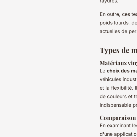
rayures.
En outre, ces t
poids lourds, de
actuelles de pe
Types de m
Matériaux viny
Le
choix des m
véhicules industr
et la flexibilit
de couleurs et t
indispensable p
Comparaison e
En examinant les
d'une application