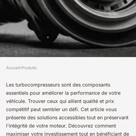
Accueil
›
Produits
PRODUITS
Découvrez les
Les turbocompresseurs sont des composants
essentiels pour améliorer la performance de votre
turbocompresseurs au
véhicule. Trouver ceux qui allient qualité et prix
meilleur prix !
compétitif peut sembler un défi. Cet article vous
présente des solutions accessibles tout en préservant
admin
•
29 octobre 2024
•
8 min de lecture
l'intégrité de votre moteur. Découvrez comment
maximiser votre investissement tout en bénéficiant de