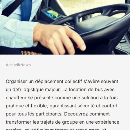
Accueil
›
News
NEWS
Maximiser l'efficacité des
Organiser un déplacement collectif s'avère souvent
un défi logistique majeur. La location de bus avec
déplacements en groupe avec
chauffeur se présente comme une solution à la fois
la location de bus chauffeur
pratique et flexible, garantissant sécurité et confort
pour tous les participants. Découvrez comment
admin
•
26 mars 2024
•
3 min de lecture
transformer les trajets de groupe en une expérience